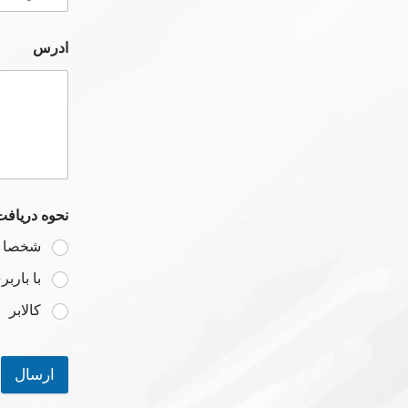
ادرس
نحوه دریاف
شخصا از
با بارب
کالابر
ارسال