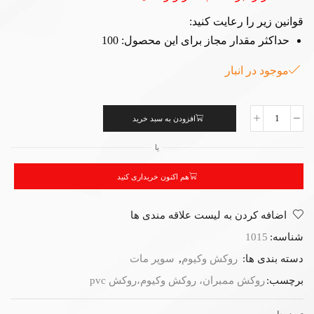
قوانین زیر را رعایت کنید:
حداکثر مقدار مجاز برای این محصول: 100
موجود در انبار
افزودن به سبد خرید
یا
هم اکنون خریداری کنید
اضافه کردن به لیست علاقه مندی ها
شناسه:
1015
دسته بندی ها:
روکش وکیوم
,
سوپر مات
برچسب:
روکش ممبران، روکش وکیوم،روکش pvc