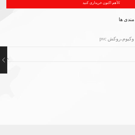
هم اکنون خریداری کنید
مندی ها
یوم،روکش pvc